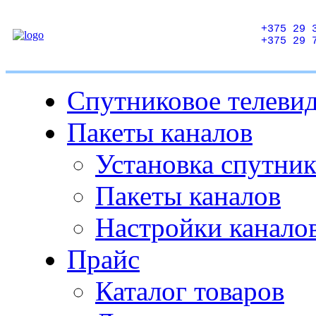
+375 29 
+375 29 
Спутниковое телеви
Пакеты каналов
Установка спутни
Пакеты каналов
Настройки канало
Прайс
Каталог товаров