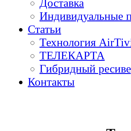
Доставка
Индивидуальные 
Статьи
Технология AirTiv
ТЕЛЕКАРТА
Гибридный ресив
Контакты