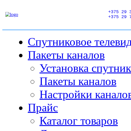
+375 29 
+375 29 
Спутниковое телеви
Пакеты каналов
Установка спутни
Пакеты каналов
Настройки канало
Прайс
Каталог товаров