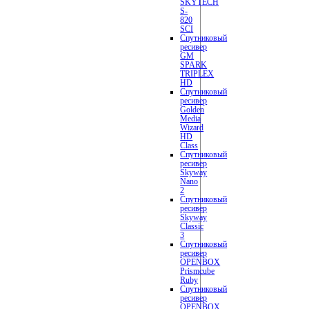
SKYTECH
S-
820
SCI
Спутниковый
ресивер
GM
SPARK
TRIPLEX
HD
Спутниковый
ресивер
Golden
Media
Wizard
HD
Class
Спутниковый
ресивер
Skyway
Nano
2
Спутниковый
ресивер
Skyway
Classic
3
Спутниковый
ресивер
OPENBOX
Prismcube
Ruby
Спутниковый
ресивер
OPENBOX