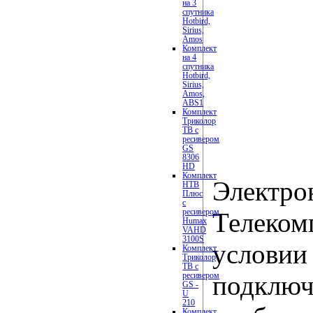
на 3
спутника
Hotbird,
Sirius,
Amos
Комплект
на 4
спутника
Hotbird,
Sirius,
Amos,
ABS1
Комплект
Триколор
ТВ с
ресивером
GS
8306
HD
Комплект
Электро
НТВ
Плюс
с
ресивером
Телеком
Humax
VAHD
3100S
условии
Комплект
Триколор
ТВ с
ресивером
подключ
GS -
U
210
Комплект