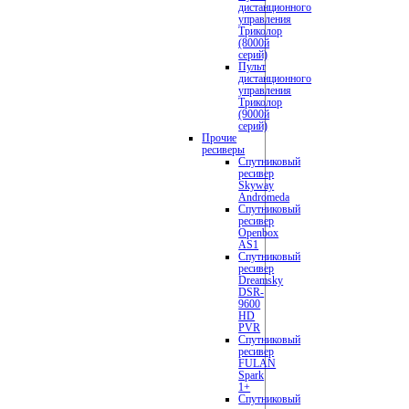
дистанционного
управления
Триколор
(8000й
серий)
Пульт
дистанционного
управления
Триколор
(9000й
серий)
Прочие
ресиверы
Спутниковый
ресивер
Skyway
Andromeda
Спутниковый
ресивер
Openbox
AS1
Спутниковый
ресивер
Dreamsky
DSR-
9600
HD
PVR
Спутниковый
ресивер
FULAN
Spark
1+
Спутниковый