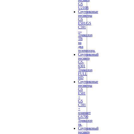
GS
U210B
Спутниковые
ресиверы
GS
E501/GS
C591
—
Триколор
ТВ
на
два
телевизора.
Спутниковый
ресивер
GS-
6301
Триколор
FULL
HD
Спутниковые
ресиверы
GS
E501
+
GS
C591
+
планшет
GS700
Триколор
тв.
Спутниковый
ресивер