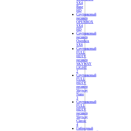
SX4
Base
HD
Спутниковый
ресивер
OPENBOX
SX4
HD
Спутниковый
ресивер
Openbox
SX6
Спутниковый
FULL
HDTV
ресивер
SKYWAY
LIGHT
2
Спутниковый
FULL
HDTV
ресивер
Skyway
Nano
3
Спутниковый
FULL
HDTV
ресивер
Skyway
Classic
4
Гибридный