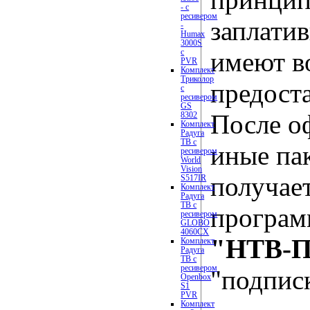
- с
ресивером
заплати
-
Humax
3000S
с
имеют в
PVR
Комплект
Триколор
предост
с
ресивером
GS
После о
8302
Комплект
Радуга
ТВ с
иные па
ресивером
World
Vision
получает
S517IR
Комплект
Радуга
ТВ с
програм
ресивером
GLOBO
4060CX
"НТВ-
Комплект
Радуга
ТВ с
ресивером
"подпис
Openbox
S1
PVR
Комплект