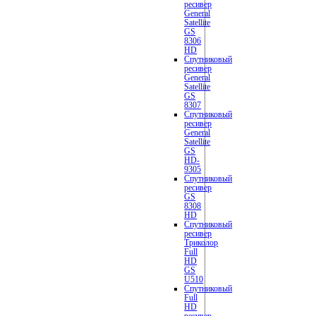
ресивер
General
Satellite
GS
8306
HD
Спутниковый
ресивер
General
Satellite
GS
8307
Спутниковый
ресивер
General
Satellite
GS
HD-
9305
Спутниковый
ресивер
GS
8308
HD
Спутниковый
ресивер
Триколор
Full
HD
GS
U510
Cпутниковый
Full
HD
ресивер