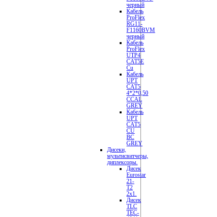
черный
Кабель
ProFlex
RG11-
F1160BVM
черный
Кабель
ProFlex
UTP4
CAT5E
Cu
Кабель
UPT
CAT5
4*2*0,50
CCAL
GREY
Кабель
UPT
CAT5
CU
BC
GREY
Дисеки,
мультисвитчеры,
диплексоры.
Дисек
Eurostar
21-
T2
2x1.
Дисек
TLC
TEC-