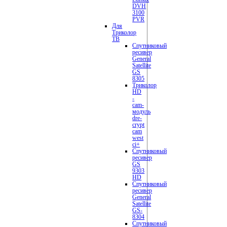
DVH
3100
PVR
Для
Триколор
ТВ
Спутниковый
ресивер
General
Satellite
GS
8305
Триколор
HD
-
сam-
модуль
dre-
crypt
cam
west
ci+
Спутниковый
ресивер
GS
9303
HD
Спутниковый
ресивер
General
Satellite
GS-
8304
Спутниковый