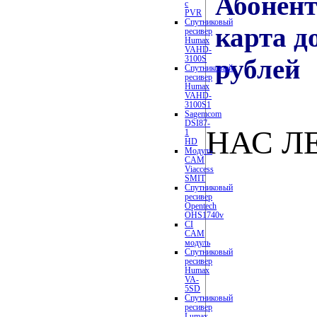
Абонент
с
PVR
Спутниковый
карта д
ресивер
Humax
VAHD-
3100S
рублей
Спутниковый
ресивер
Humax
VAHD-
3100S1
Sagemcom
DSI87-
НАС Л
1
HD
Модуль
CAM
Viaccess
SMIT
Спутниковый
ресивер
Opentech
OHS1740v
CI
CAM
модуль
Спутниковый
ресивер
Humax
VA-
5SD
Спутниковый
ресивер
Lumax