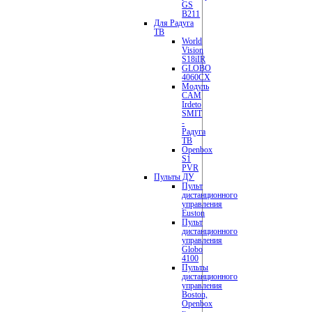
GS
B211
Для Радуга
ТВ
World
Vision
S18iIR
GLOBO
4060CX
Модуль
CAM
Irdeto
SMIT
-
Радуга
ТВ
Openbox
S1
PVR
Пульты ДУ
Пульт
дистанционного
управления
Euston
Пульт
дистанционного
управления
Globo
4100
Пульты
дистанционного
управления
Boston,
Openbox