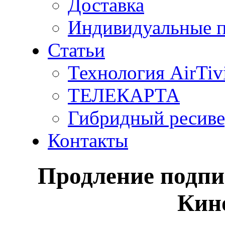
Доставка
Индивидуальные 
Статьи
Технология AirTiv
ТЕЛЕКАРТА
Гибридный ресив
Контакты
Продление подп
Кин