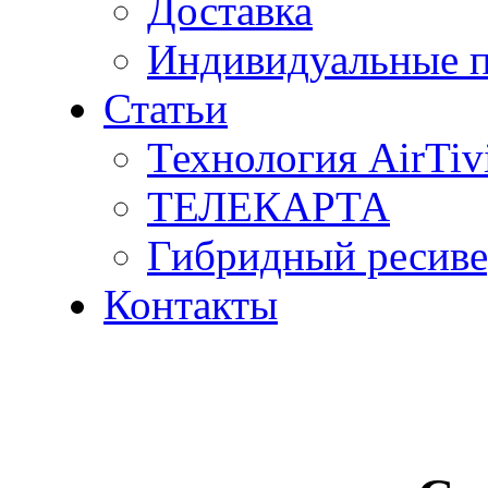
Доставка
Индивидуальные 
Статьи
Технология AirTiv
ТЕЛЕКАРТА
Гибридный ресив
Контакты