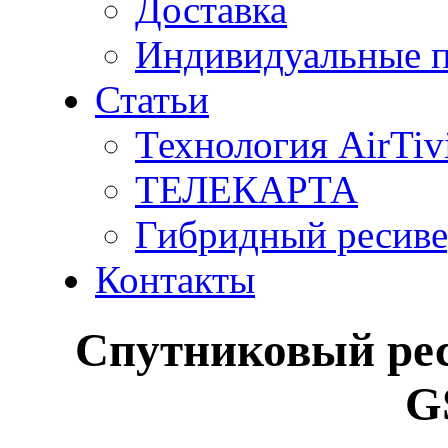
Доставка
Индивидуальные 
Статьи
Технология AirTiv
ТЕЛЕКАРТА
Гибридный ресив
Контакты
Спутниковый реси
G